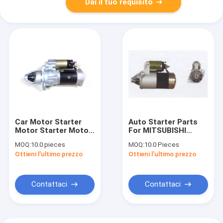
Dai il tuo requisito
Car Motor Starter
Auto Starter Parts
Motor Starter Motor
For MITSUBISHI
For Mitsubishi Fuso
MOTORS 36100-
MOQ:
10.0 pieces
MOQ:
10.0 Pieces
FV413 FV415 8DC9
32610 MD172861 Car
Ottieni l'ultimo prezzo
Ottieni l'ultimo prezzo
M4T95082 M4T95071
Starter 36100-32610
ME067433 ME090543
MD172861 M1T73381
36100-72000 37300-
42711
Contattaci
Contattaci