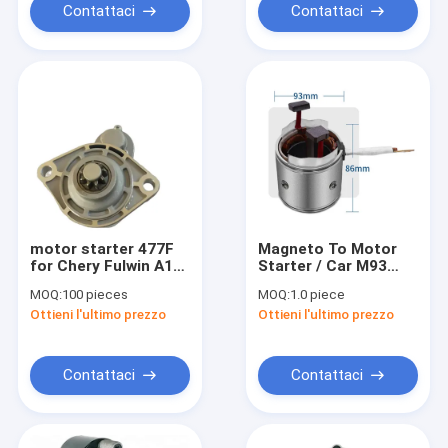
Contattaci
Contattaci
motor starter 477F
Magneto To Motor
for Chery Fulwin A11-
Starter / Car M93
3708110 A11-
Racing Motor
MOQ:
100 pieces
MOQ:
1.0 piece
3708110
Stators Coil Core
Ottieni l'ultimo prezzo
Ottieni l'ultimo prezzo
Lamination
Contattaci
Contattaci