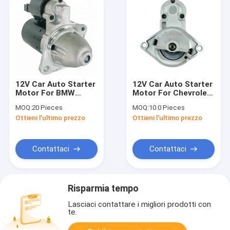
12V Car Auto Starter
12V Car Auto Starter
Motor For BMW
Motor For Chevrolet
12417521116
Astra 0001107077
MOQ:
20 Pieces
MOQ:
10.0 Pieces
0001107423
0001107098 CS1188
Ottieni l'ultimo prezzo
Ottieni l'ultimo prezzo
0001107424 CS1412
112431 Lester/WAI
Lester/WAI 17922
31223 2010-109
2010-113
Contattaci
Contattaci
Risparmia tempo
Lasciaci contattare i migliori prodotti con
te.