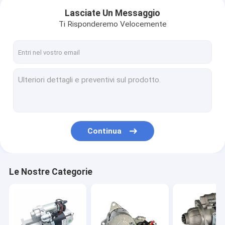
Lasciate Un Messaggio
Ti Risponderemo Velocemente
Continua
Casa
Le Nostre Categorie
prodotti
Chi siamo