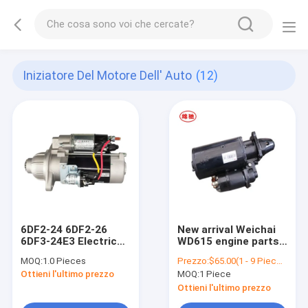
Iniziatore Del Motore Dell' Auto
(12)
6DF2-24 6DF2-26
New arrival Weichai
6DF3-24E3 Electric
WD615 engine parts
Car Engine Electrical
steel starter motor
MOQ:
1.0 Pieces
Prezzo:
$65.00(1 - 9 Pieces) $59.70(>=10 Pieces)
Systems Auto
612600090340
Ottieni l'ultimo prezzo
MOQ:
1 Piece
Starter QDJ276AT
WD61509QD for
heavt-duty truck
Ottieni l'ultimo prezzo