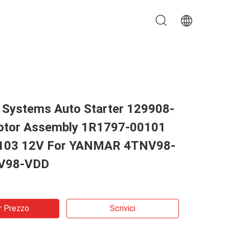
l Systems Auto Starter 129908-
tor Assembly 1R1797-00101
103 12V For YANMAR 4TNV98-
V98-VDD
r Prezzo
Scrivici