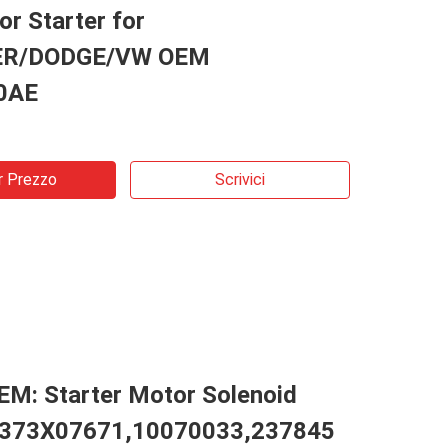
r Starter for
ER/DODGE/VW OEM
0AE
r Prezzo
Scrivici
EM: Starter Motor Solenoid
M373X07671,10070033,237845