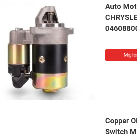
Auto Moto
CHRYSL
0460880
Miglio
Copper O
Switch 