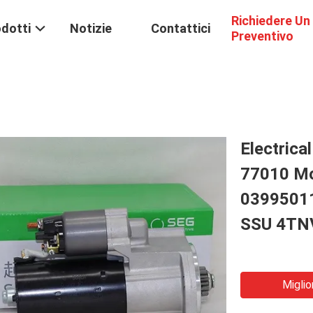
Richiedere Un
dotti
Notizie
Contattici
Preventivo
Electrica
77010 Mo
0399501
SSU 4TN
Miglio