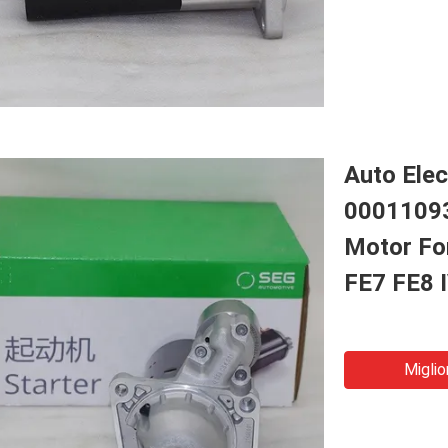
Auto Ele
00011093
Motor Fo
FE7 FE8 
Miglio