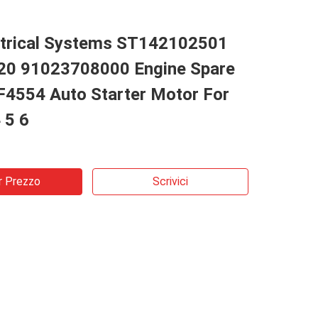
ctrical Systems ST142102501
20 91023708000 Engine Spare
F4554 Auto Starter Motor For
 5 6
r Prezzo
Scrivici