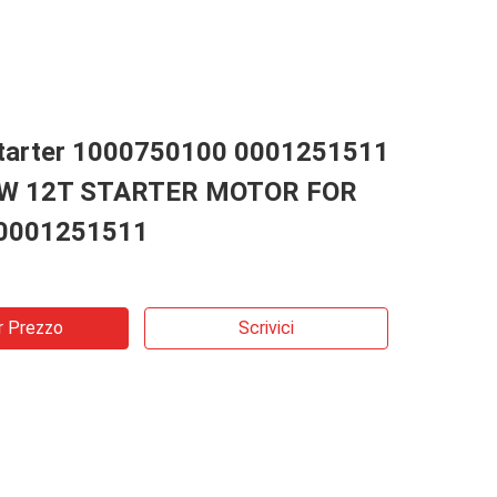
 starter 1000750100 0001251511
KW 12T STARTER MOTOR FOR
0001251511
r Prezzo
Scrivici